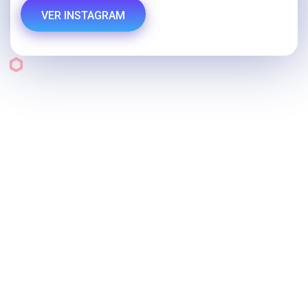
VER INSTAGRAM
Categorias
Tecnología e Informática
Deportes y Fitness
Inmuebles
Autos, Motos y Otros
Relojes
Perfumería
Joyas y Bijouterie