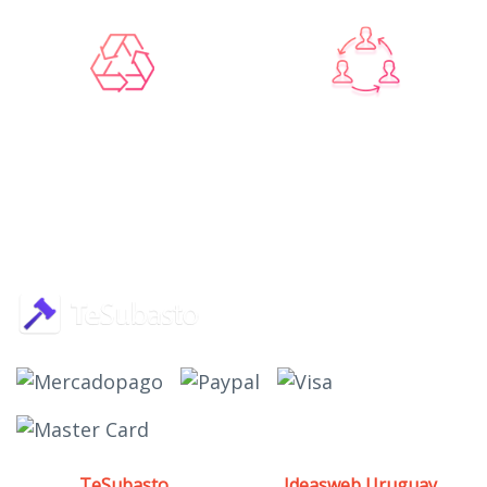
INTERCAMBIO
REUTILIZABLE
Comprometidos con el medio ambiente (reciclado y
reutilización de artículos) y la interacción entre las
personas (comercio libre y responsable).
© 2026
TeSubasto
- Powered by
Ideasweb Uruguay