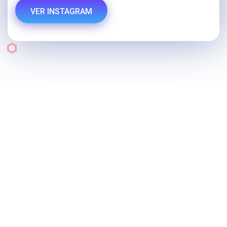
VER INSTAGRAM
Categorias
Tecnología e Informática
Deportes y Fitness
Inmuebles
Autos, Motos y Otros
Relojes
Perfumería
Joyas y Bijouterie