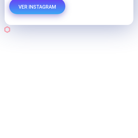
VER INSTAGRAM
Categorias
Tecnología e Informática
Deportes y Fitness
Inmuebles
Autos, Motos y Otros
Relojes
Perfumería
Joyas y Bijouterie